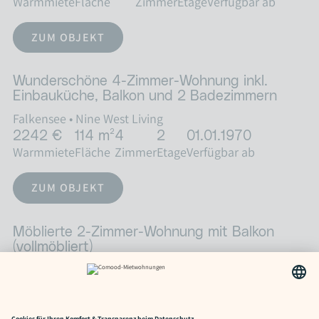
Warmmiete
Fläche
Zimmer
Etage
Verfügbar ab
ZUM OBJEKT
Wunderschöne 4-Zimmer-Wohnung inkl.
Einbauküche, Balkon und 2 Badezimmern
Falkensee
•
Nine West Living
2242 €
114 m²
4
2
01.01.1970
Warmmiete
Fläche
Zimmer
Etage
Verfügbar ab
ZUM OBJEKT
Möblierte 2-Zimmer-Wohnung mit Balkon
(vollmöbliert)
Falkensee
•
Nine West Living
977 €
36.84 m²
2
4
01.01.1970
Warmmiete
Fläche
Zimmer
Etage
Verfügbar ab