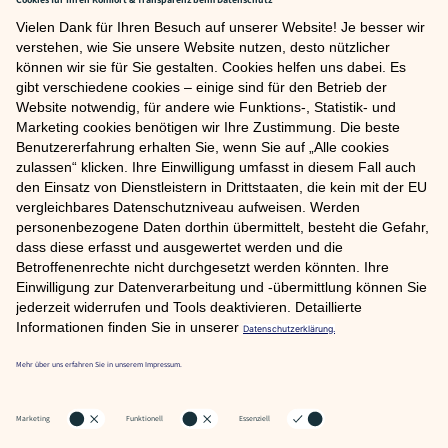
ZUM OBJEKT
1
2
…
5
6
7
8
9
NACH OBEN
COOKIE EINSTELLUNGEN