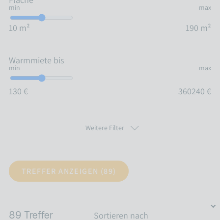
min
max
10 m²
190 m²
Warmmiete bis
min
max
130 €
360240 €
Weitere Filter
Balkon/Terasse
TREFFER ANZEIGEN (
89
)
Aufzug
Garten/-mitbenutzung
89
Treffer