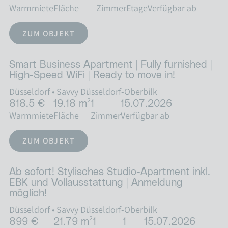
Warmmiete
Fläche
Zimmer
Etage
Verfügbar ab
ZUM OBJEKT
Smart Business Apartment | Fully furnished |
High-Speed WiFi | Ready to move in!
Düsseldorf
•
Savvy Düsseldorf-Oberbilk
818.5 €
19.18 m²
1
15.07.2026
Warmmiete
Fläche
Zimmer
Verfügbar ab
ZUM OBJEKT
Ab sofort! Stylisches Studio-Apartment inkl.
EBK und Vollausstattung | Anmeldung
möglich!
Düsseldorf
•
Savvy Düsseldorf-Oberbilk
899 €
21.79 m²
1
1
15.07.2026