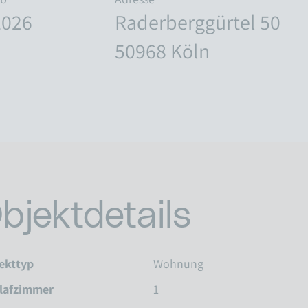
2026
Raderberggürtel 50
50968 Köln
bjektdetails
ekttyp
Wohnung
lafzimmer
1