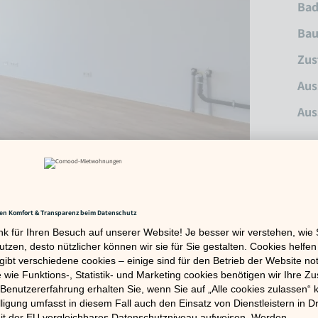
Ba
Bau
Zus
Aus
Aus
Neb
Wa
Kau
Anl