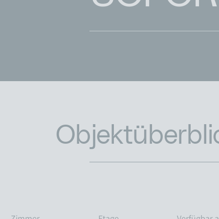
Objektüberbli
Zimmer
Etage
Verfügbar 