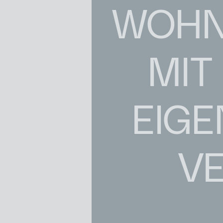
WOHNU
MIT
EIGE
V