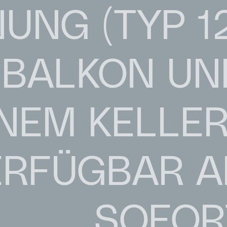
NG (TYP 12
 BALKON UN
NEM KELLER 
ERFÜGBAR A
SOFOR