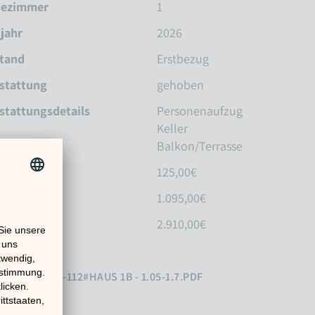
dezimmer
1
jahr
2026
tand
Erstbezug
stattung
gehoben
stattungsdetails
Personenaufzug
Keller
Balkon/Terrasse
enkosten
125,00€
rmmiete
1.095,00€
tion
2.910,00€
agen / Links
DWK-5-ARC-112#HAUS 1B - 1.05-1.7.PDF