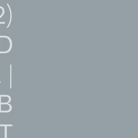
)
D
|
B
T