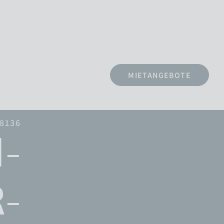
MIETANGEBOTE
58136
-
-