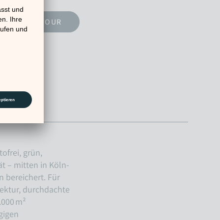
360 GRAD TOUR
ofrei, grün,
t – mitten in Köln-
n bereichert. Für
tektur, durchdachte
.000 m²
gigen