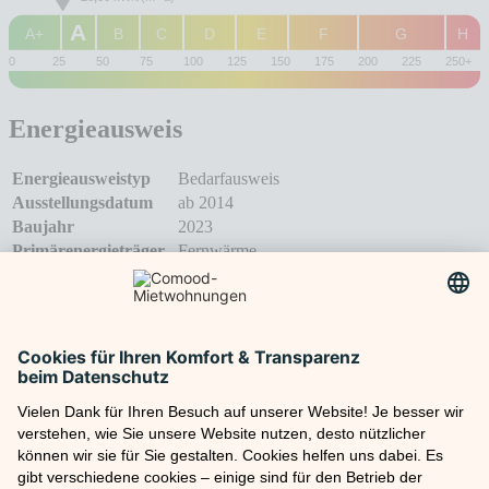
A
A+
B
C
D
E
F
G
H
0
25
50
75
100
125
150
175
200
225
250+
Energieausweis
Energieausweistyp
Bedarfausweis
Ausstellungsdatum
ab 2014
Baujahr
2023
Primärenergieträger
Fernwärme
2
Endenenergiebedarf
26,00 kWh/(m
*a)
Energieeffizienzklasse
A+
Direktanfrage
Vorname*