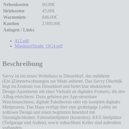
Nebenkosten
90,00€
Heizkosten
45,00€
Warmmiete
846,00€
Kaution
2.000,00€
Anlagen / Links
412.pdf
MindenerStraße_OG4.pdf
Beschreibung
Savvy ist ein neues Wohnhaus in Düsseldorf, das möblierte
(Ein-)Zimmerwohnungen zur Miete anbietet. Das Savvy Oberbilk
liegt im Zentrum von Düsseldorf und bietet klar strukturierte
Design-Apartments mit einer Vielzahl an digitalen Features, die den
Alltag erleichtern. Dazu gehören per App steuerbare
Waschmaschinen, digitale Paketboxen oder ein komplett digitaler
Mietprozess. Das Haus verfügt über eine großzügige Lobby im
zeitlosen Design und einen begrünten Innenhof mit
Sitzmöglichkeiten. Fahrradstellplätze (kostenlos), KFZ-Stellplätze
(Tiefgarage und Außen), sowie zubuchbare Keller sind außerdem
vorhanden.