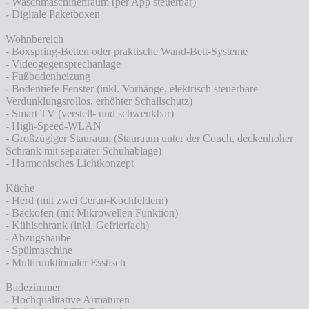
- Waschmaschinenraum (per App steuerbar)
- Digitale Paketboxen
Wohnbereich
- Boxspring-Betten oder praktische Wand-Bett-Systeme
- Videogegensprechanlage
- Fußbodenheizung
- Bodentiefe Fenster (inkl. Vorhänge, elektrisch steuerbare
Verdunklungsrollos, erhöhter Schallschutz)
- Smart TV (verstell- und schwenkbar)
- High-Speed-WLAN
- Großzügiger Stauraum (Stauraum unter der Couch, deckenhoher
Schrank mit separater Schuhablage)
- Harmonisches Lichtkonzept
Küche
- Herd (mit zwei Ceran-Kochfeldern)
- Backofen (mit Mikrowellen Funktion)
- Kühlschrank (inkl. Gefrierfach)
- Abzugshaube
- Spülmaschine
- Multifunktionaler Esstisch
Badezimmer
- Hochqualitative Armaturen