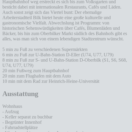
Hauptbahnhof weg erstreckt es sich bis zum Volksgarten und
besticht dabei mit internationalen Restaurants, Cafés und Läden.
Auch sonst zeigt sich das Viertel bunt: Der ehemalige
Arbeiterstadtteil Bilk bietet heute eine große kulturelle und
gastronomische Vielfalt. Abwechslung ist Programm: von
historischen Sehenswürdigkeiten über Cafés, Blumenläden und
Bäcker, bis hin zum Oberbilker Markt südlich des Bahnhofs gibt es
alles, was man sich von einem lebendigen Stadtzentrum wünscht.
5 min zu Fuß zu verschiedenen Supermärkten
6 min zu Fuß zur U-Bahn-Station D-Eller (U74, U77, U79)
8 min zu Fuß zur S- und U-Bahn-Station D-Oberbilk (S1, S6, S68,
U74, U77, U79)
20 min Fußweg zum Hauptbahnhof
20 min zum Flughafen mit dem Auto
10 min mit dem Rad zur Heinrich-Heine-Universität
Ausstattung
Wohnhaus
- Aufzug
- Keller separat zu buchbar
- Begrünter Innenhof
- Fahrradstellplätze