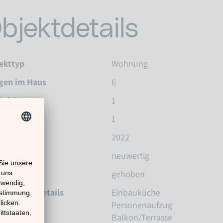
bjektdetails
ekttyp
Wohnung
gen im Haus
6
lafzimmer
1
dezimmer
1
jahr
2022
tand
neuwertig
stattung
gehoben
stattungsdetails
Einbauküche
Personenaufzug
Balkon/Terrasse