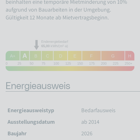
beinhalten eine temporäre Mietminderung von 10%
aufgrund von Bauarbeiten in der Umgebung.
Gültigkeit 12 Monate ab Mietvertragsbeginn.
Endenergiebedarf
65,00
kWh/(m²·a)
A
A+
B
C
D
E
F
G
H
0
25
50
75
100
125
150
175
200
225
250+
Energieausweis
Energieausweistyp
Bedarfausweis
Ausstellungsdatum
ab 2014
Baujahr
2026