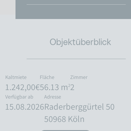
Objektüberblick
Kaltmiete
Fläche
Zimmer
1.242,00€
56.13 m
2
2
Verfügbar ab
Adresse
15.08.2026
Raderberggürtel 50
50968 Köln
MIETEN & WOHNEN